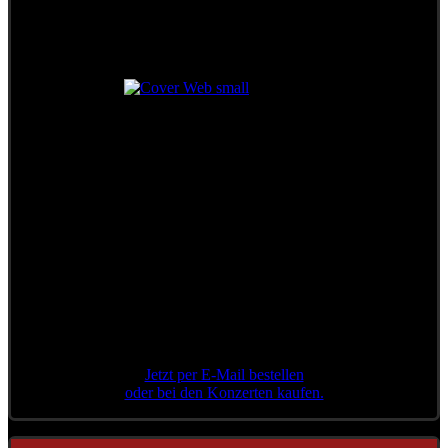
Das legendäre Konzert
in der Stadthalle Wien
++ Limitierte Auflage ++
Jetzt per E-Mail bestellen
oder bei den Konzerten kaufen.