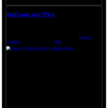
Wolfgang mit Wir4
Auch heuer ist Wolfgang wieder mit Wir4 - der originalen
Austria3-Band - unterwegs. Bislang stehen zwei Termine fest:
Am 08.06. in Schärding und am 09.06. in Schalchen. Die
Ticket-Links findet Ihr hier auf der Site bei den
Konzert-
Terminen
oder auf der Site von
Wir4
.