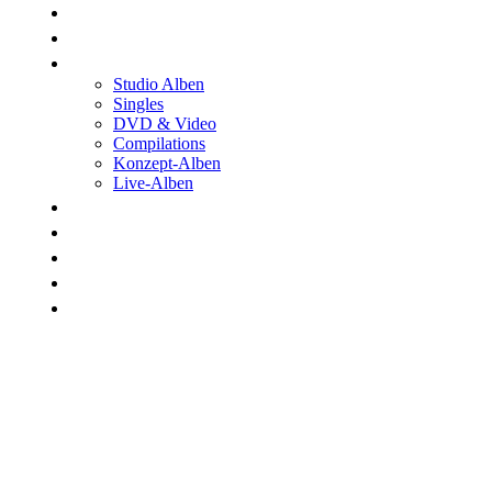
Konzerte
Shop
Discographie
Studio Alben
Singles
DVD & Video
Compilations
Konzept-Alben
Live-Alben
Biographie
Band
Fotos
Kwale
Links