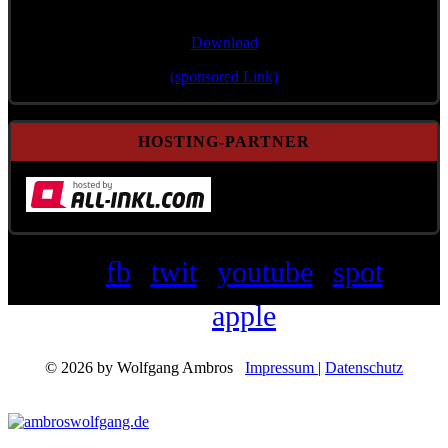
"Wann mir zsamman stehn"
Download
(sponsored Link)
HOSTING-PARTNER
fb
twit
youtube
spot
apple
© 2026 by Wolfgang Ambros
Impressum
|
Datenschutz