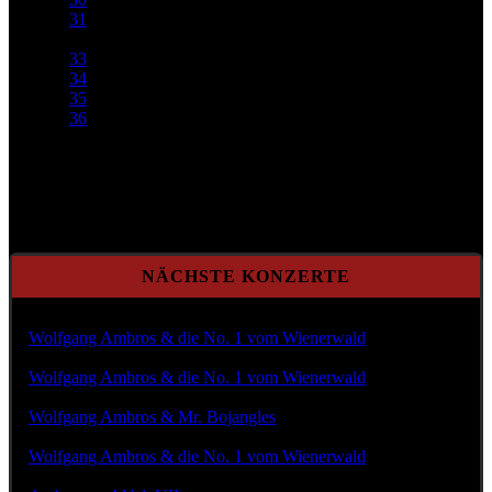
31
32
33
34
35
36
Seite 32 von 82
NÄCHSTE KONZERTE
Mi Aug. 12, 2026 @20:00
Wolfgang Ambros & die No. 1 vom Wienerwald
Fr Aug. 14, 2026 @18:00
Wolfgang Ambros & die No. 1 vom Wienerwald
So Aug. 23, 2026 @20:00
Wolfgang Ambros & Mr. Bojangles
Fr Aug. 28, 2026 @19:00
Wolfgang Ambros & die No. 1 vom Wienerwald
Do Sep. 03, 2026 @19:30