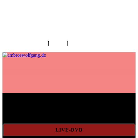
fab fa-facebook
fab fa-twitter
fab fa-youtube
fab fa-spotify
fab fa-apple
Home
|
Kontakt
|
Download/Presse
Aktuelles
LIVE-DVD