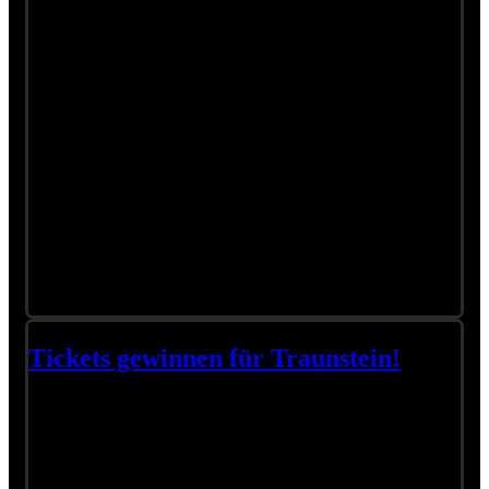
Tickets gewinnen für Traunstein!
(Team): In wenigen Tagen packen Wolfgang und die No. 1
wieder Ihre Sachen.
Der 23.05 in Lannach ist bis auf ganz wenige Stehplatztickets
komplett ausverkauft. Für das Konzert in Traunstein am 25.05.