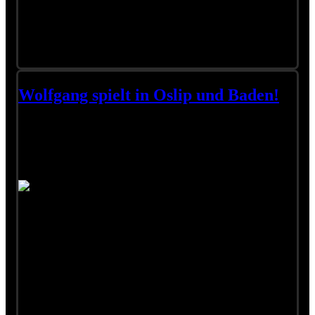
Wolfgang spielt in Oslip und Baden!
Liebe Leute,
heute ist der Tag der guten Nachrichten. Es steht fest:
Wolfgang wird die beiden Konzerte in Oslip und Baden
spielen!