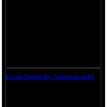
Ersatz-Termin für Traunstein steht!
Liebe Leute,
wir haben noch mehr gute Nachrichten!
Wolfgang und die No.1 holen das krankheitsbedingt
verschobene Konzert in Traunstein am 25.05.2025 nach!
Selber Ort, selbe Zeit. Die für den 04.05.2025 gekauften