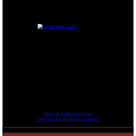
Das legendäre Konzert
in der Stadthalle Wien
++ Limitierte Auflage ++
Jetzt per E-Mail bestellen
oder bei den Konzerten kaufen.