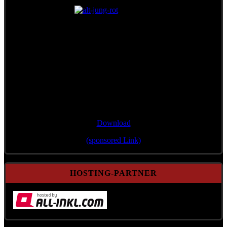
Single/Bonustrack
"Wann mir zsamman stehn"
Download
(sponsored Link)
HOSTING-PARTNER