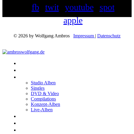
fb
twit
youtube
spot
apple
© 2026 by Wolfgang Ambros
Impressum
|
Datenschutz
Konzerte
Shop
Discographie
Studio Alben
Singles
DVD & Video
Compilations
Konzept-Alben
Live-Alben
Biographie
Band
Fotos