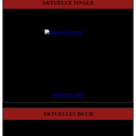
AKTUELLE SINGLE
Aktuelle Single
Aktenzeichen 71/21
sponsored. Link
AKTUELLES BUCH
A Mensch möcht i bleib'n
Gebundene Ausgabe