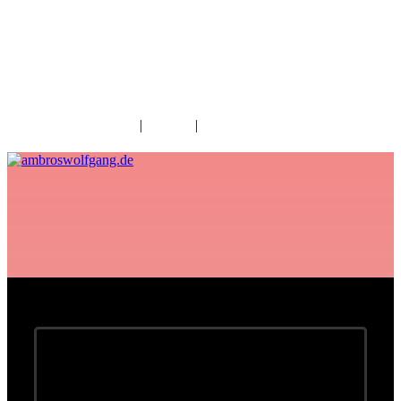
fab fa-facebook
fab fa-twitter
fab fa-youtube
fab fa-spotify
fab fa-apple
Home
|
Kontakt
|
Download/Presse
Konzerte müssen verschoben