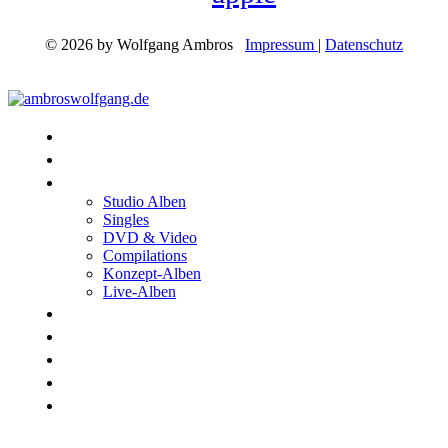
© 2026 by Wolfgang Ambros
Impressum
|
Datenschutz
Konzerte
Shop
Discographie
Studio Alben
Singles
DVD & Video
Compilations
Konzept-Alben
Live-Alben
Biographie
Band
Fotos
Kwale
Links