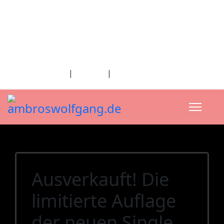
fab fa-facebook
fab fa-twitter
fab fa-youtube
fab fa-spotify
fab fa-apple
Home
|
Kontakt
|
Download/Presse
Ausverkauft! Die
limitierte Auflage
der neuen Single