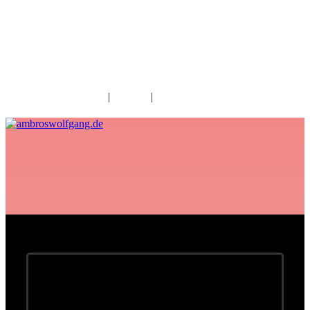
fab fa-facebook
fab fa-twitter
fab fa-youtube
fab fa-spotify
fab fa-apple
Home
|
Kontakt
|
Download/Presse
Ausverkauft: Konzerte in