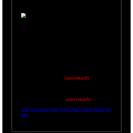
Augsburg und Metzingen
Die Konzerte am 14. und 19. März in Augsburg
und Metzingen sind ausverkauft. Es gibt keine
Karten mehr.
Wolfgang, Günter und Roland setzen ab dem 9.
März ihre aktuelle Tournee fort. Der Tourstart ist
in Innsbruck. Der gesamte erste Tourblock sieht
so aus:
• 09. März - Innsbruck
• 14. März - Augsburg
(ausverkauft)
• 15. März - Würzburg
• 16. März - Bonn
• 18. März - Mannheim
• 19. März - Metzingen
(ausverkauft)
Alle Tourdaten und Vorverkaufs-Infos findet Ihr
hier.