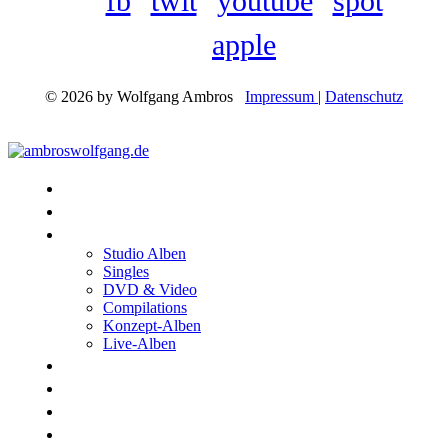
fb
twit
youtube
spot
apple
© 2026 by Wolfgang Ambros
Impressum
|
Datenschutz
Konzerte
Shop
Discographie
Studio Alben
Singles
DVD & Video
Compilations
Konzept-Alben
Live-Alben
Biographie
Band
Fotos
Kwale