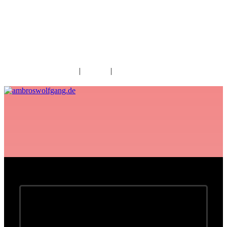
fab fa-facebook
fab fa-twitter
fab fa-youtube
fab fa-spotify
fab fa-apple
Home
|
Kontakt
|
Download/Presse
Begeisterung im März -