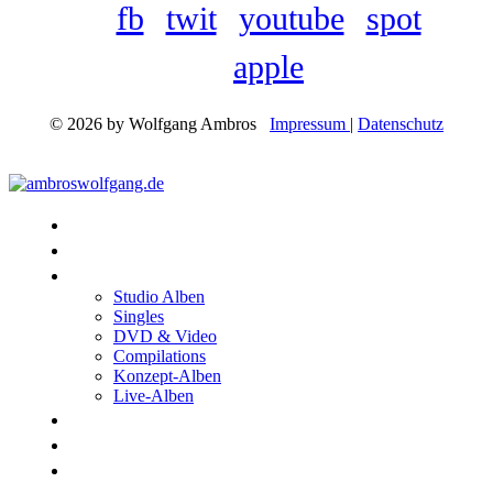
fb
twit
youtube
spot
apple
© 2026 by Wolfgang Ambros
Impressum
|
Datenschutz
Konzerte
Shop
Discographie
Studio Alben
Singles
DVD & Video
Compilations
Konzept-Alben
Live-Alben
Biographie
Band
Fotos