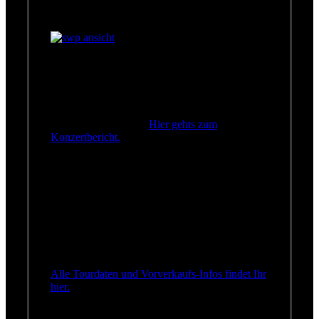
Konzerte im April
So war Wolfgangs Geburtstags-Konzert! Die
Südwest-Presse bringt eine ausführliche
Besrprechung zum Konzert in der ausverkauften
Metzinger Stadthalle.
Hier gehts zum
Konzertbericht.
Für Wolfgang und Günter stehen schon die
nächsten Konzerte der aktuellen Tournee auf
dem Program:
2. April - Rosenheim
4. April - Simbach am Inn
5. April - Straubing
6. April - Viechtach
Alle Tourdaten und Vorverkaufs-Infos findet Ihr
hier.