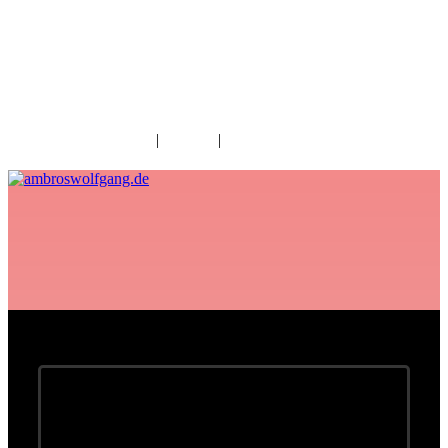
fab fa-facebook
fab fa-twitter
fab fa-youtube
fab fa-spotify
fab fa-apple
Home
|
Kontakt
|
Download/Presse
5 Konzerte - 35.000 Besucher