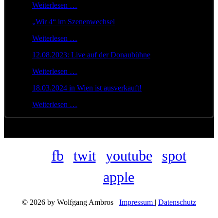
Weiterlesen …
„Wir 4“ im Szenenwechsel
Weiterlesen …
12.08.2023: Live auf der Donaubühne
Weiterlesen …
18.03.2024 in Wien ist ausverkauft!
Weiterlesen …
fb
twit
youtube
spot
apple
© 2026 by Wolfgang Ambros
Impressum
|
Datenschutz