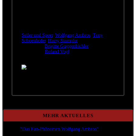
Liebe Leute,
an fünf Abenden haben wir für rund 35.000
Besucher musiziert. Es war uns eine Freude und
ein besonderes Erlebnis. Vielen Dank an alle,
die bei uns waren sagen herzlich unter anderem:
Seiler und Speer
,
Wolfgang Ambros
,
Tony
Schoenhofer
,
Harry Stampfer
, Erich
Buchebner,
Brigitte Guggenbichler
, Güter
Dzikowski,
Roland Vogl
und viele mehr.
Foto: Manfred Schmid
MEHR AKTUELLES
"Das Fan-Phänomen Wolfgang Ambros"