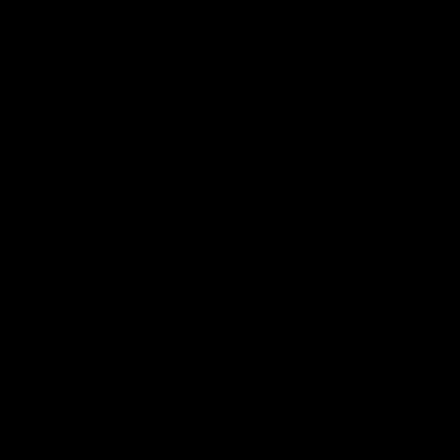
************************
************************
**************************
**************************