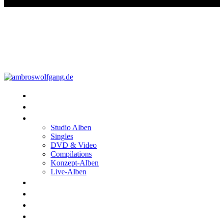
Konzerte
Shop
Discographie
Studio Alben
Singles
DVD & Video
Compilations
Konzept-Alben
Live-Alben
Biographie
Band
Fotos
Kwale