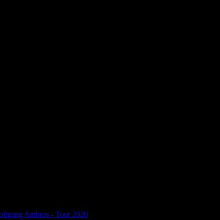
**************************
 aktueller Informationslage statt wie geplant. Allerdings können wir hi
l wie möglich bekannt.
lfgang Ambros - Tour 2020