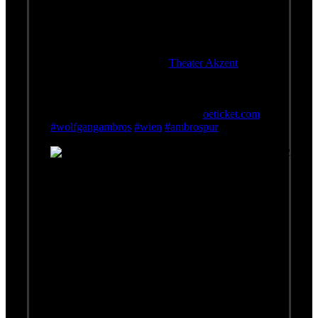
ausverkauft!
Liebe Freunde,
das Konzert am 20.10. im
Theater Akzent
in
Wien ist ausverkauft. Aber wir haben gute
Nachrichten: Wolfgang spielt am 05.12. ein
Zusatzkonzert. Die Karten gibt es schon über
die Website des Theaters oder bei
oeticket.com
#wolfgangambros
#wien
#ambrospur