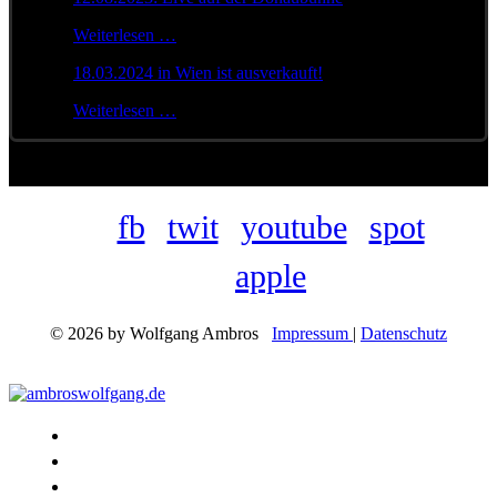
Weiterlesen …
18.03.2024 in Wien ist ausverkauft!
Weiterlesen …
fb
twit
youtube
spot
apple
© 2026 by Wolfgang Ambros
Impressum
|
Datenschutz
Konzerte
Shop
Discographie