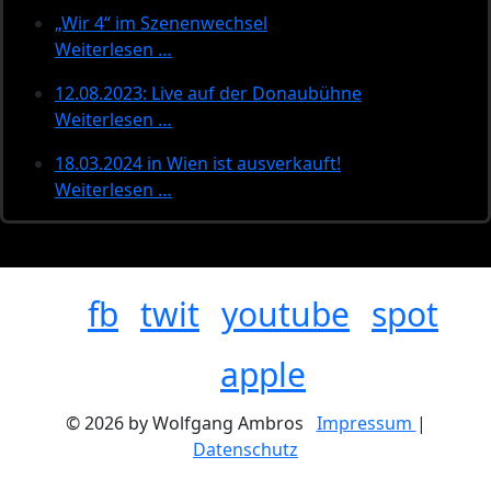
„Wir 4“ im Szenenwechsel
Weiterlesen …
12.08.2023: Live auf der Donaubühne
Weiterlesen …
18.03.2024 in Wien ist ausverkauft!
Weiterlesen …
fb
twit
youtube
spot
apple
© 2026 by Wolfgang Ambros
Impressum
|
Datenschutz