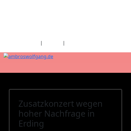
fab fa-facebook
fab fa-twitter
fab fa-youtube
fab fa-spotify
fab fa-apple
Home
|
Kontakt
|
Download/Presse
Zusatzkonzert wegen
hoher Nachfrage in
Erding