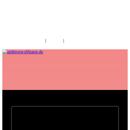
fab fa-facebook
fab fa-twitter
fab fa-youtube
fab fa-spotify
fab fa-apple
Home
|
Kontakt
|
Download/Presse
Alles Gute für 2026!