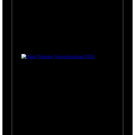
Ihr Lieben,
ich hoffe, Ihr hattet einen wunderbaren
Silvesterabend und seid gut ins neue Jahr
gekommen. Alles Gute für 2026!
Herzlichst
Euer Wolfgang