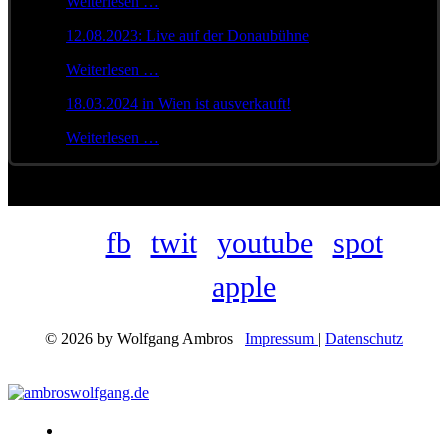
Weiterlesen …
12.08.2023: Live auf der Donaubühne
Weiterlesen …
18.03.2024 in Wien ist ausverkauft!
Weiterlesen …
fb
twit
youtube
spot
apple
© 2026 by Wolfgang Ambros
Impressum
|
Datenschutz
Konzerte