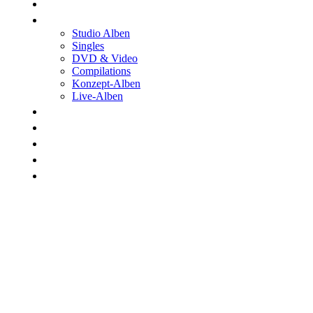
Shop
Discographie
Studio Alben
Singles
DVD & Video
Compilations
Konzept-Alben
Live-Alben
Biographie
Band
Fotos
Kwale
Links