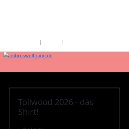
fab fa-facebook
fab fa-twitter
fab fa-youtube
fab fa-spotify
fab fa-apple
Home
|
Kontakt
|
Download/Presse
Tollwood 2026 - das
Shirt!