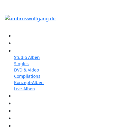
Konzerte
Shop
Discographie
Studio Alben
Singles
DVD & Video
Compilations
Konzept-Alben
Live-Alben
Biographie
Band
Fotos
Kwale
Links