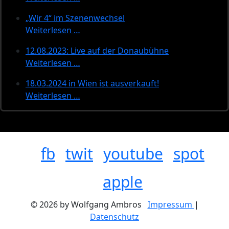
„Wir 4“ im Szenenwechsel
Weiterlesen …
12.08.2023: Live auf der Donaubühne
Weiterlesen …
18.03.2024 in Wien ist ausverkauft!
Weiterlesen …
fb
twit
youtube
spot
apple
© 2026 by Wolfgang Ambros
Impressum
|
Datenschutz