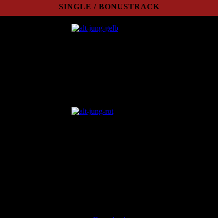
SINGLE / BONUSTRACK
Single/Bonustrack
"Wann mir zsamman stehn"