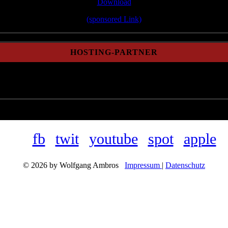
Download
(sponsored Link)
HOSTING-PARTNER
fb
twit
youtube
spot
apple
© 2026 by Wolfgang Ambros
Impressum
|
Datenschutz