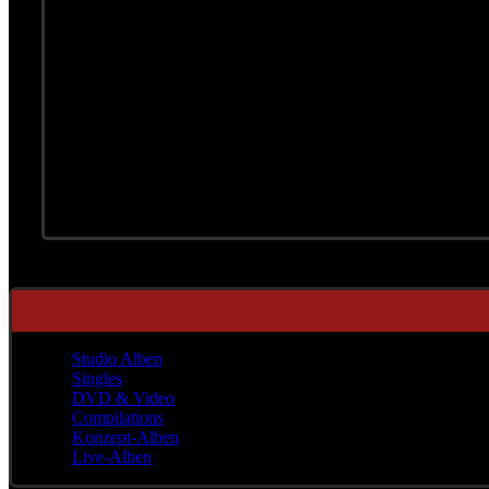
12. Tod, Lied: Der Schelm
13. 7. Szene
14. 8. Szene, Lied: Die Finsterni
15. 9. Szene
16. 10. Szene, Wiederholung 1. 
17. 11. Szene, Lied Hängebruck
18. Schluß
Studio Alben
Singles
DVD & Video
Compilations
Konzept-Alben
Live-Alben