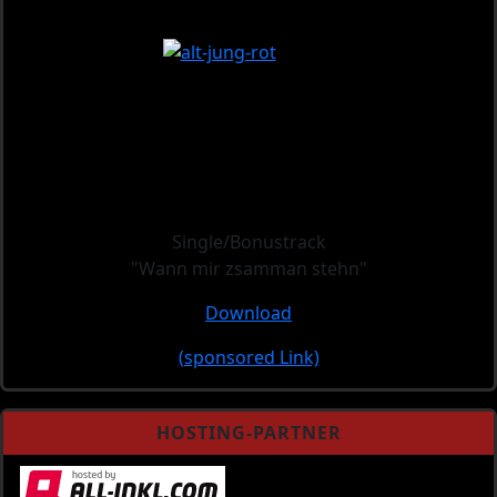
Single/Bonustrack
"Wann mir zsamman stehn"
Download
(sponsored Link)
HOSTING-PARTNER