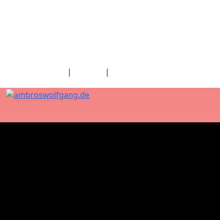
fab fa-facebook
fab fa-twitter
fab fa-youtube
fab fa-spotify
fab fa-apple
Home
|
Kontakt
|
Download/Presse