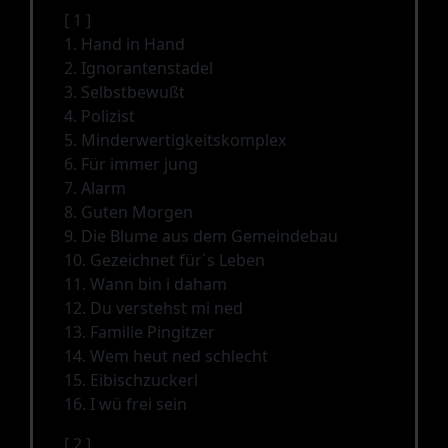
[ 1 ]
1. Hand in Hand
2. Ignorantenstadel
3. Selbstbewußt
4. Polizist
5. Minderwertigkeitskomplex
6. Für immer jung
7. Alarm
8. Guten Morgen
9. Die Blume aus dem Gemeindebau
10. Gezeichnet für´s Leben
11. Wann bin i daham
12. Du verstehst mi ned
13. Familie Pingitzer
14. Wem heut ned schlecht
15. Eibischzuckerl
16. I wü frei sein
[ 2 ]