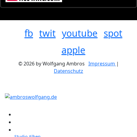
fb
twit
youtube
spot
apple
© 2026 by Wolfgang Ambros
Impressum
|
Datenschutz
Konzerte
Shop
Discographie
Studio Alben