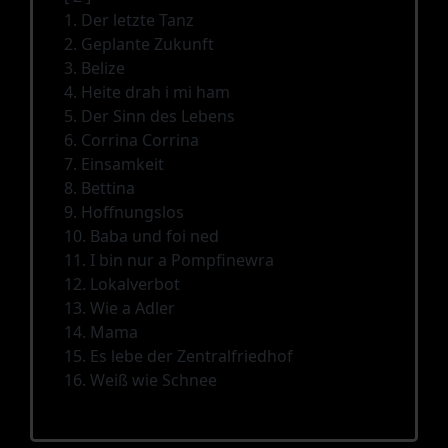
1. Der letzte Tanz
2. Geplante Zukunft
3. Belize
4. Heite drah i mi ham
5. Der Sinn des Lebens
6. Corrina Corrina
7. Einsamkeit
8. Bettina
9. Hoffnungslos
10. Baba und foi ned
11. I bin nur a Pompfinewra
12. Lokalverbot
13. Wie a Adler
14. Mama
15. Es lebe der Zentralfriedhof
16. Weiß wie Schnee