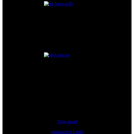
Single/Bonustrack
"Wann mir zsamman stehn"
Download
(sponsored Link)