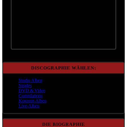
Für immer jung
1. Für immer jung (Live)
2. Für immer jung
DISCOGRAPHIE WÄHLEN:
Studio Alben
Singles
DVD & Video
Compilations
Konzept-Alben
Live-Alben
DIE BIOGRAPHIE