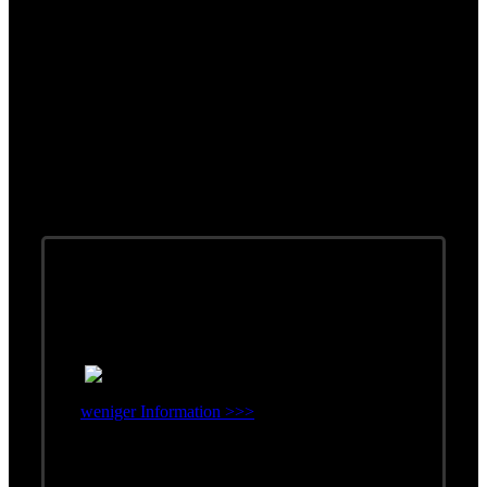
Singles
weniger Information >>>
Erschienen: Dezember 1996
Label: Atom