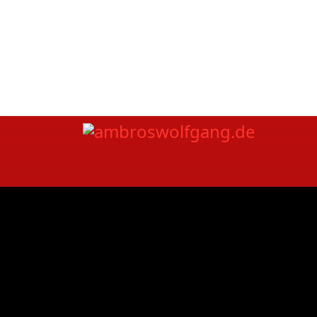
fab fa-facebook
fab fa-twitt
fab fa-youtube
fab fa-spotif
Home
|
Kon