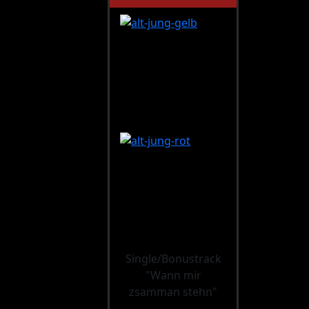
Single/Bonustrack
"Wann mir
zsamman stehn"