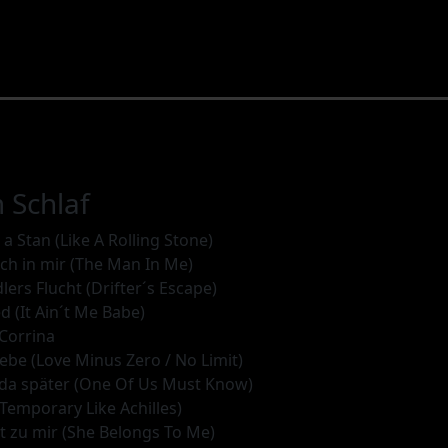
 Schlaf
e a Stan (Like A Rolling Stone)
ch in mir (The Man In Me)
lers Flucht (Drifter´s Escape)
ed (It Ain´t Me Babe)
 Corrina
ebe (Love Minus Zero / No Limit)
oda später (One Of Us Must Know)
 (Temporary Like Achilles)
rt zu mir (She Belongs To Me)