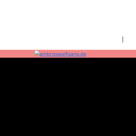
fab fa-facebook
fab fa-twitter
fab fa-spotify
fab fa-apple
Home
|
Kon