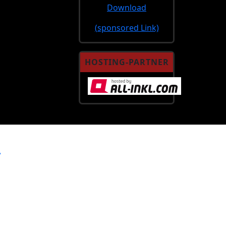
Download
(sponsored Link)
HOSTING-PARTNER
e