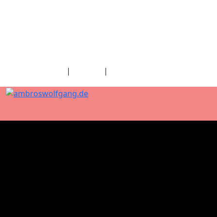
fab fa-facebook
fab fa-twitter
fab fa-youtube
fab fa-spotify
fab fa-apple
Home
|
Kontakt
|
Download/Presse