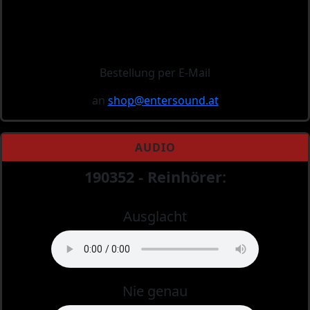
Bestellung per E-Mail
an
shop@
entersound.at
AUDIO
190352 - Reinhörer:
Ausglacht
Nie genau