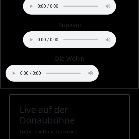
Supavoi
Die Wolkn
Live auf der
Donaubühne
Fotos: Dietmar Lipkovich