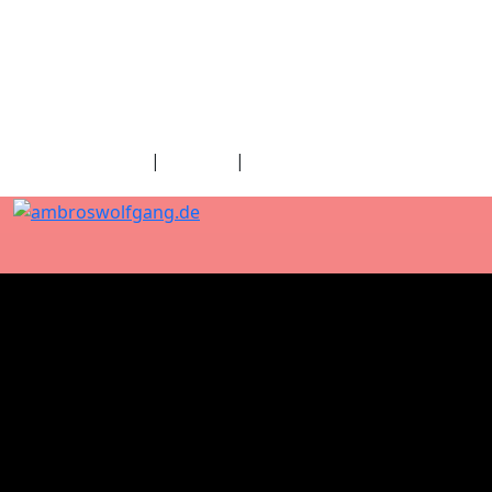
fab fa-facebook
fab fa-twitter
fab fa-youtube
fab fa-spotify
fab fa-apple
Home
|
Kontakt
|
Download/Presse