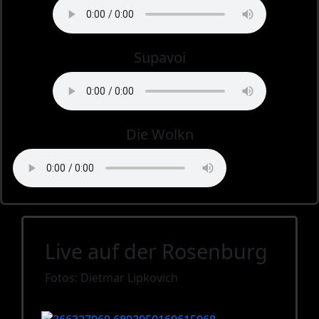
Supavoi
Die Wolkn
Live auf der Rosenburg
Fotos: Dietmar Lipkovich