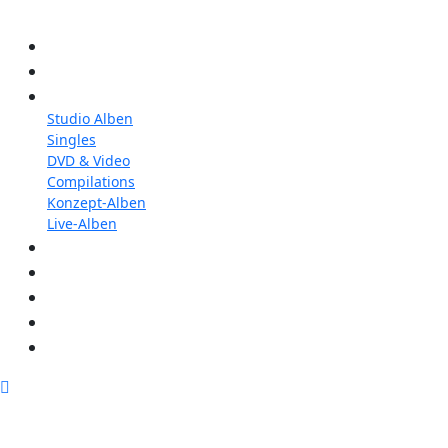
Konzerte
Shop
Discographie
Studio Alben
Singles
DVD & Video
Compilations
Konzept-Alben
Live-Alben
Biographie
Band
Fotos
Kwale
Links