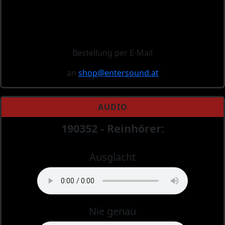
Bestellung per E-Mail
an
shop@
entersound.at
AUDIO
190352 - Reinhörer:
Ausglacht
Nie genau