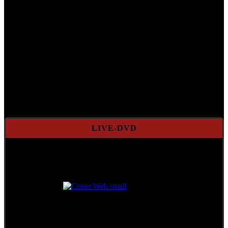
LIVE-DVD
Das legendäre Konzert
in der Stadthalle Wien
++ Limitierte Auflage ++