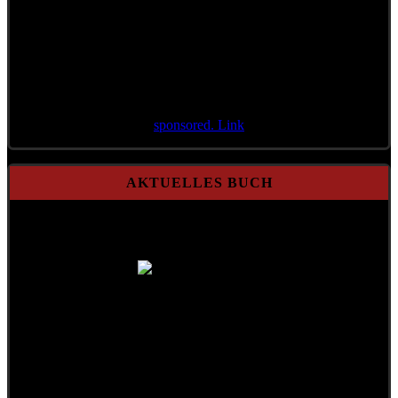
sponsored. Link
AKTUELLES BUCH
A Mensch möcht i bleib'n
Gebundene Ausgabe