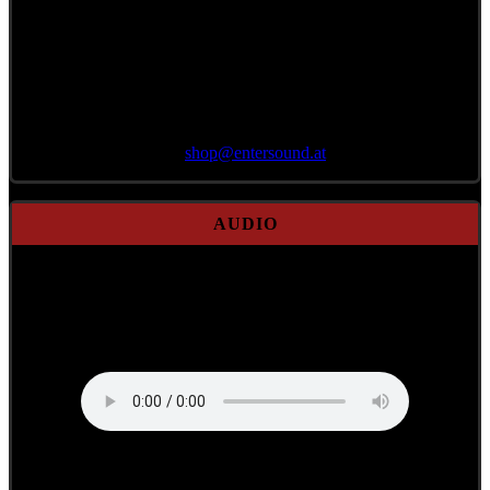
Bestellung per E-Mail
an
shop@
entersound.at
AUDIO
190352 - Reinhörer:
Ausglacht
Nie genau