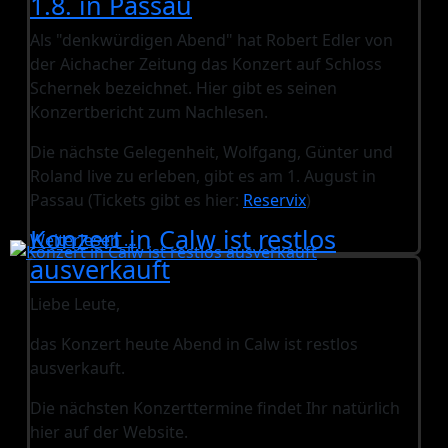
1.8. in Passau
Als "denkwürdigen Abend" hat Robert Edler von
der Aichacher Zeitung das Konzert auf Schloss
Schernek bezeichnet. Hier gibt es seinen
Konzertbericht zum Nachlesen.
Die nächste Gelegenheit, Wolfgang, Günter und
Roland live zu erleben, gibt es am 1. August in
Passau (Tickets gibt es hier:
Reservix
)
Konzert in Calw ist restlos
Weiterlesen …
ausverkauft
Liebe Leute,
das Konzert heute Abend in Calw ist restlos
ausverkauft.
Die nächsten Konzerttermine findet Ihr natürlich
hier auf der Website.