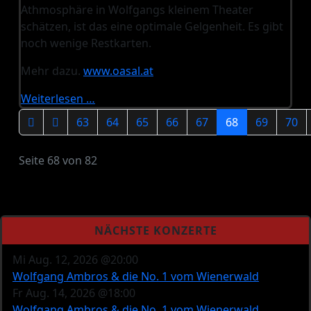
Athmosphäre in Wolfgangs kleinem Theater
schätzen, ist das eine optimale Gelgenheit. Es gibt
noch wenige Restkarten.
Mehr dazu.
www.oasal.at
Weiterlesen …
63
64
65
66
67
68
69
70
Seite 68 von 82
NÄCHSTE KONZERTE
Mi Aug. 12, 2026 @20:00
Wolfgang Ambros & die No. 1 vom Wienerwald
Fr Aug. 14, 2026 @18:00
Wolfgang Ambros & die No. 1 vom Wienerwald