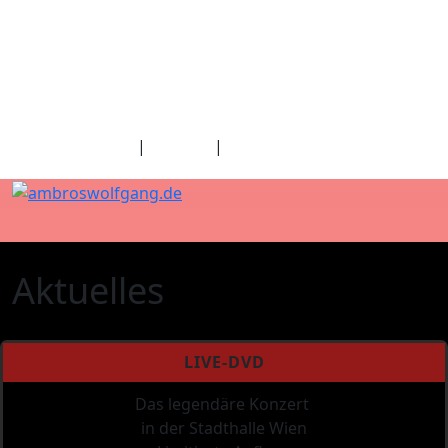
fab fa-facebook
fab fa-twitter
fab fa-youtube
fab fa-spotify
fab fa-apple
Home
|
Kontakt
|
Download/Presse
Aktuelles
LIVE-DVD
Das legendäre Konzert
in der Stadthalle Wien