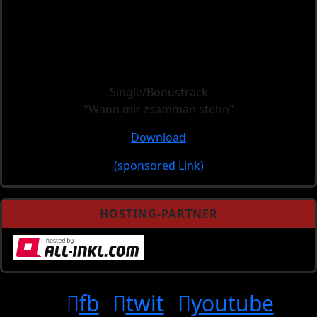
Single/Bonustrack
"Wann mir zsamman stehn"
Download
(sponsored Link)
HOSTING-PARTNER
fb
twit
youtube