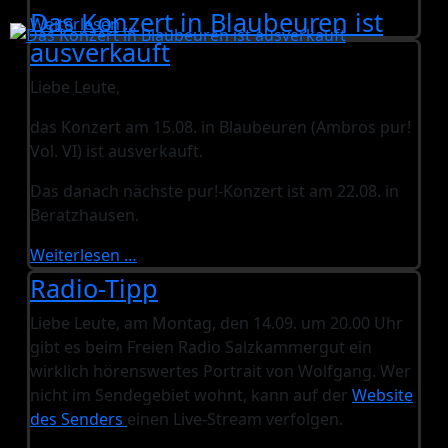
Das Konzert in Blaubeuren ist
Weiterlesen …
ausverkauft
Liebe Leute,
das Konzert am 15.08. in Blaubeuren (Ambros pur!
Vol. VI) ist ausverkauft.
Das danach nächste pur!-Konzert ist am 22.08. in
Beratzhausen.
Weiterlesen …
Radio-Tipp
Liebe Leute, am Montag, den 14.09. um 20.00 Uhr
gibt es beim Freien Radio Salzkammergut ein
wirklich hörenswertes Portrait von Wolfgang. Wer
nicht im Sendegebiet wohnt, kann auf der
Website
des Senders
einen Live-Stream verfolgen.