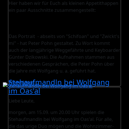
Hier haben wir für Euch als kleinen Appetithappen
ein paar Ausschnitte zusammengestellt:
Das Portrait - abseits von "Schifoan" und "Zwickt's
mi" - hat Peter Pohn gestaltet. Zu Wort kommt
auch der langjährige Weggefährte und Keyboarder
Günter Dzikowski. Die Aufnahmen stammen aus
verschiedenen Gesprächen, die Peter Pohn über
die Jahre mit Wolfgang u. a. geführt hat.
Stehaufmandln bei Wolfgang
Weiterlesen …
im Oas'al
Liebe Leute,
morgen, am 15.09. um 20.00 Uhr spielen die
Stehaufmandln bei Wolfgang im Oas'al. Für alle,
die das urige Duo mögen und die Wohnzimmer-