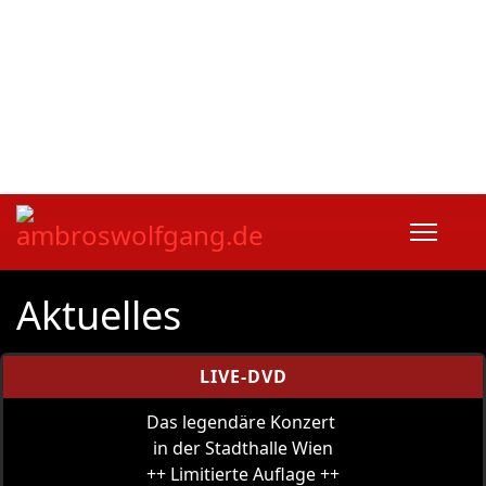
fab fa-facebook
fab fa-twitter
fab fa-youtube
fab fa-spotify
fab fa-apple
Home
|
Kontakt
|
Download/Presse
Aktuelles
LIVE-DVD
Das legendäre Konzert
in der Stadthalle Wien
++ Limitierte Auflage ++