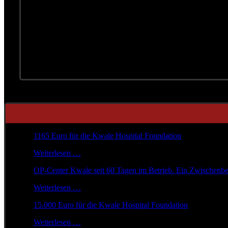
Foto 1: Wolfgang & Gerhard Heiss
Foto 2: Jean-Paul Skal mit den fleissigen Helferinnen und H
Mehr Fotos vom Konzert hat Tony Schönhofer gemacht und s
Mehr über die Arbeiten am Krankenhaus in Kwalle gibt es i
1165 Euro für die Kwale Hospital Foundation
(<a href="/k
Weiterlesen …
OP-Center Kwale seit 60 Tagen im Betrieb. Ein Zwischenbe
Weiterlesen …
15.000 Euro für die Kwale Hospital Foundation
(<a href="
Weiterlesen …