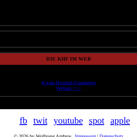
ef="/kwale-nachrichten">Kwale</a>)
DIE KHF IM WEB
Kwale-Hospital-Foundation
Website >>>
fb
twit
youtube
spot
apple
© 2026 by Wolfgang Ambros
Impressum
|
Datenschutz