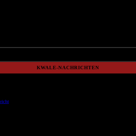
elfern.
ind in der Galerie zu sehen.
n Kürze hier.
KWALE-NACHRICHTEN
wale-nachrichten">Kwale</a>)
richt
(<a href="/kwale-nachrichten">Kwale</a>)
/kwale-nachrichten">Kwale</a>)