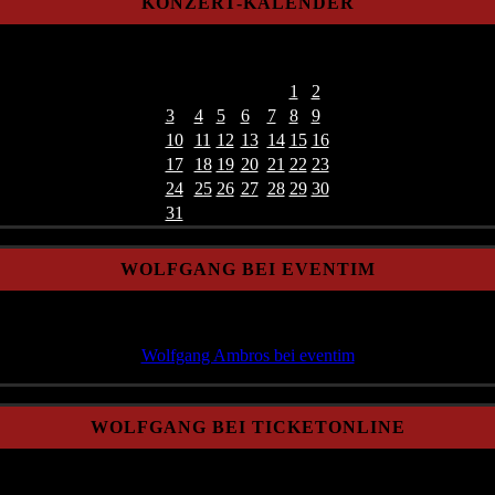
KONZERT-KALENDER
<
August 2026
>
Mo
Di
Mi
Do
Fr
Sa
So
27
28
29
30
31
1
2
3
4
5
6
7
8
9
10
11
12
13
14
15
16
17
18
19
20
21
22
23
24
25
26
27
28
29
30
31
1
2
3
4
5
6
WOLFGANG BEI EVENTIM
Wolfgang Ambros bei eventim
WOLFGANG BEI TICKETONLINE