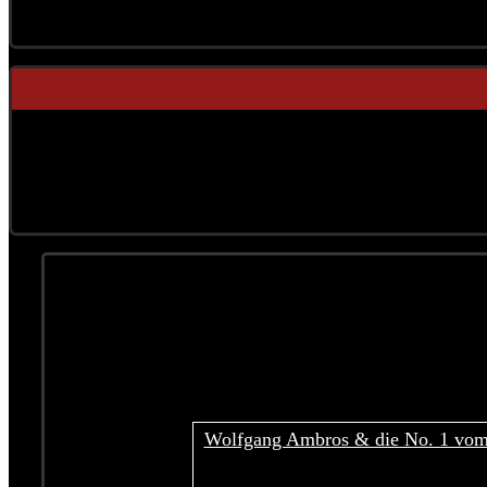
Konzerte
Wolfgang Ambros & die No. 1 vo