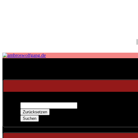
fab fa-facebook
fab fa-twitter
fab fa-spotify
fab fa-apple
Home
Event suchen