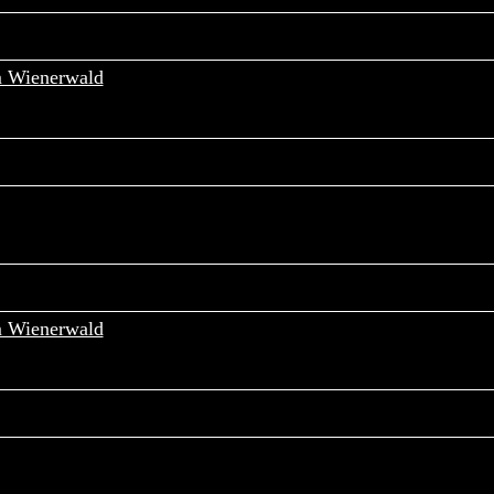
m Wienerwald
Freitag, 14. August 2026
D-8010 GRAZ
Sonntag, 23. August 2026
A - 8385 Neuhaus am Klausenbach
m Wienerwald
Freitag, 28. August 2026
A-4090 ENGELHARTSZELL
Donnerstag, 03. September 2026
A-2500 BADEN