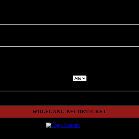
Donnerstag, 26. November 2026
D-86368 Gersthofen
Anzeige #
WOLFGANG BEI OETICKET