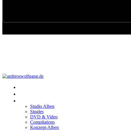
Konzerte
Shop
Discographie
Studio Alben
Singles
DVD & Video
Compilations
Konzept-Alben