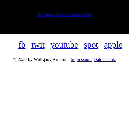
Wolfgang Ambros bei oeticket
fb
twit
youtube
spot
apple
© 2026 by Wolfgang Ambros
Impressum
|
Datenschutz