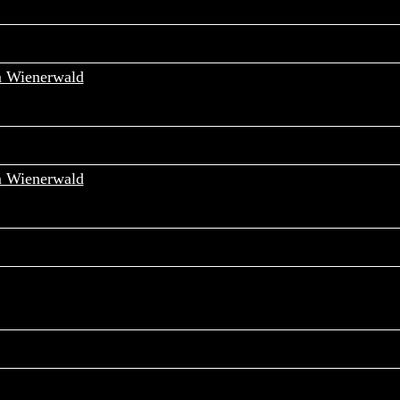
m Wienerwald
Samstag, 24. Oktober 2026
A-8141 Premstätten
m Wienerwald
Samstag, 14. November 2026
A-8720 KNITTELFELD
Montag, 23. November 2026
A-4810 GMUNDEN
Dienstag, 24. November 2026
A-4910 Ried im Innkreis